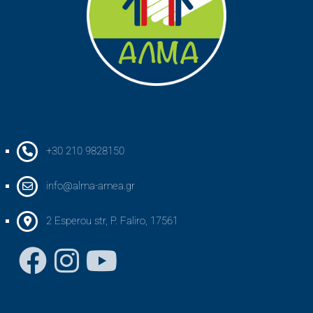
+30 210 9828150
info@alma-amea.gr
2 Esperou str, P. Faliro, 17561