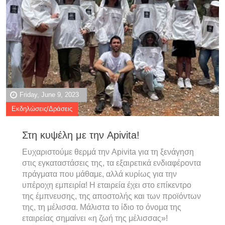
Friday, June 9, 2023
Εκδηλώσεις/Δράσεις
Στη κυψέλη με την Apivita!
Ευχαριστούμε θερμά την Apivita για τη ξενάγηση
στις εγκαταστάσεις της, τα εξαιρετικά ενδιαφέροντα
πράγματα που μάθαμε, αλλά κυρίως για την
υπέροχη εμπειρία! Η εταιρεία έχει στο επίκεντρο
της έμπνευσης, της αποστολής και των προϊόντων
της, τη μέλισσα. Μάλιστα το ίδιο το όνομα της
εταιρείας σημαίνει «η ζωή της μέλισσας»!