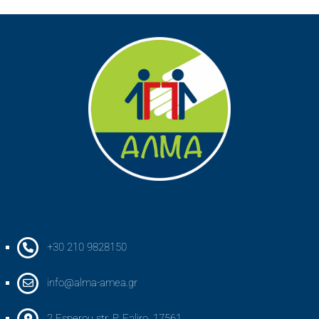
+30 210 9828150
info@alma-amea.gr
2 Esperou str, P. Faliro, 17561