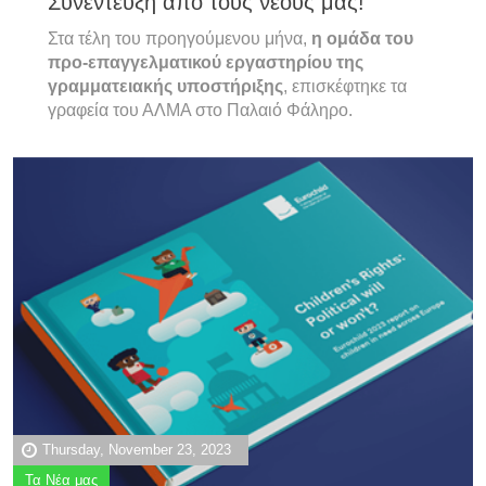
Συνέντευξη από τους νέους μας!
Στα τέλη του προηγούμενου μήνα,
η ομάδα του
προ-επαγγελματικού εργαστηρίου της
γραμματειακής υποστήριξης
, επισκέφτηκε τα
γραφεία του ΑΛΜΑ στο Παλαιό Φάληρο.
Thursday, November 23, 2023
Τα Νέα μας