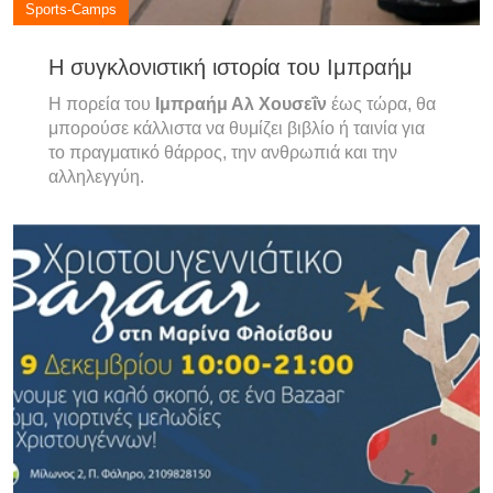
Sports-Camps
Η συγκλονιστική ιστορία του Ιμπραήμ
Η πορεία του
Ιμπραήμ Αλ Χουσεΐν
έως τώρα, θα
μπορούσε κάλλιστα να θυμίζει βιβλίο ή ταινία για
το πραγματικό θάρρος, την ανθρωπιά και την
αλληλεγγύη.