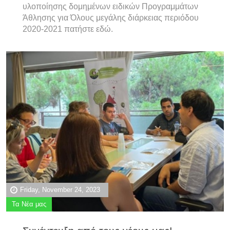
υλοποίησης δομημένων ειδικών Προγραμμάτων
Άθλησης για Όλους μεγάλης διάρκειας περιόδου
2020-2021 πατήστε
εδώ
.
Friday, November 24, 2023
Τα Νέα μας