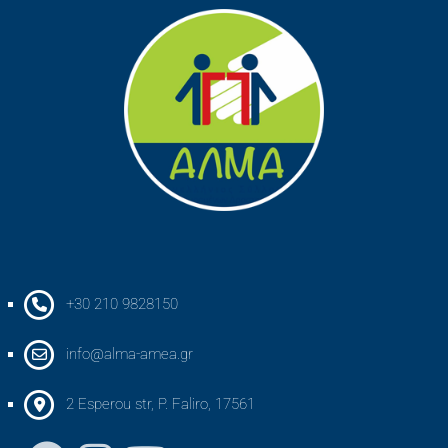
+30 210 9828150
info@alma-amea.gr
2 Esperou str, P. Faliro, 17561