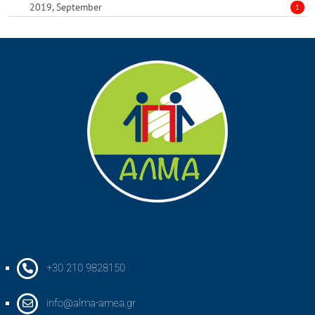
2019, September
1
+30 210 9828150
info@alma-amea.gr