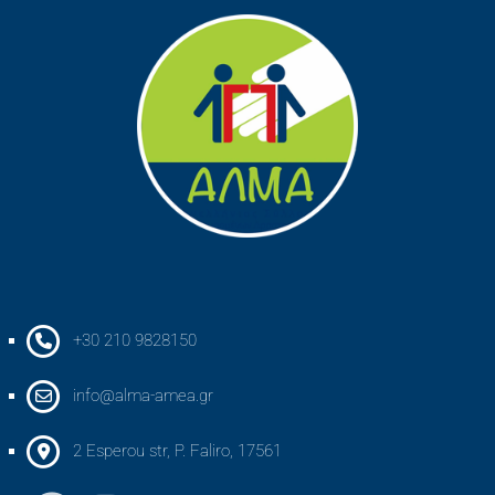
+30 210 9828150
info@alma-amea.gr
2 Esperou str, P. Faliro, 17561