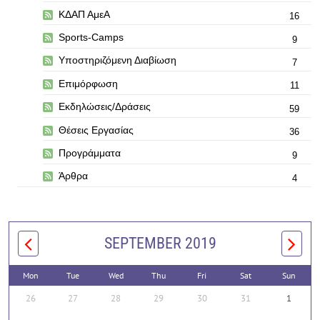
ΚΔΑΠ ΑμεΑ
16
Sports-Camps
9
Υποστηριζόμενη Διαβίωση
7
Επιμόρφωση
11
Εκδηλώσεις/Δράσεις
59
Θέσεις Εργασίας
36
Προγράμματα
9
Άρθρα
4
SEPTEMBER 2019
Mon
Tue
Wed
Thu
Fri
Sat
Sun
26
27
28
29
30
31
1