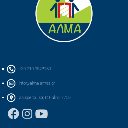
+30 210 9828150
info@alma-amea.gr
2 Esperou str, P. Faliro, 17561