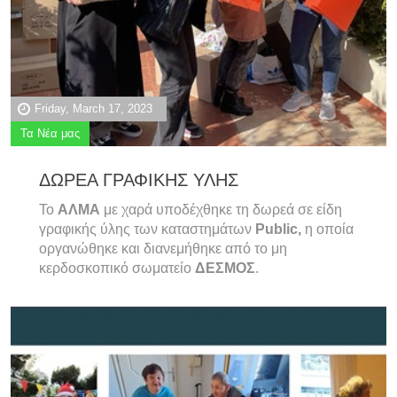
Friday, March 17, 2023
Τα Νέα μας
ΔΩΡΕΑ ΓΡΑΦΙΚΗΣ ΥΛΗΣ
Το
ΑΛΜΑ
με χαρά υποδέχθηκε τη δωρεά σε είδη
γραφικής ύλης των καταστημάτων
Public,
η οποία
οργανώθηκε και διανεμήθηκε από το μη
κερδοσκοπικό σωματείο
ΔΕΣΜΟΣ
.