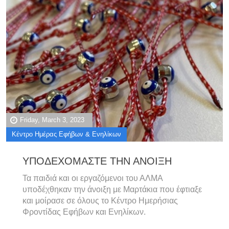
Friday, March 3, 2023
Κέντρο Ημέρας Εφήβων & Ενηλίκων
ΥΠΟΔΕΧΟΜΑΣΤΕ ΤΗΝ ΑΝΟΙΞΗ
Τα παιδιά και οι εργαζόμενοι του ΑΛΜΑ
υποδέχθηκαν την άνοιξη με Μαρτάκια που έφτιαξε
και μοίρασε σε όλους το Κέντρο Ημερήσιας
Φροντίδας Εφήβων και Ενηλίκων.