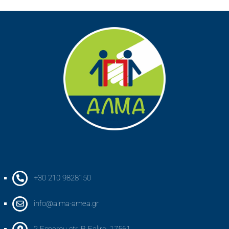
+30 210 9828150
info@alma-amea.gr
2 Esperou str, P. Faliro, 17561