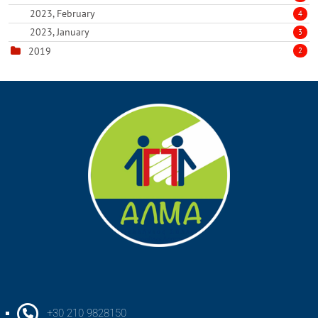
2023, February
4
2023, January
3
2019
2
+30 210 9828150