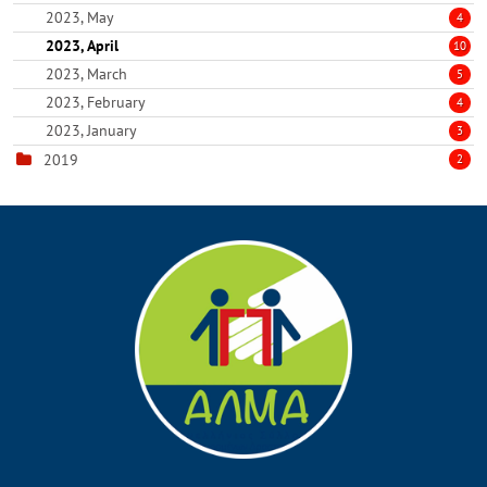
2023, May
4
2023, April
10
2023, March
5
2023, February
4
2023, January
3
2019
2