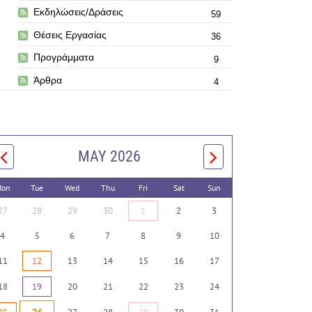
Εκδηλώσεις/Δράσεις
59
Θέσεις Εργασίας
36
Προγράμματα
9
Άρθρα
4
MAY 2026
on
Tue
Wed
Thu
Fri
Sat
Sun
27
28
29
30
1
2
3
4
5
6
7
8
9
10
11
12
13
14
15
16
17
18
19
20
21
22
23
24