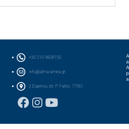
A
+30 210 9828150
a
A
info@alma-amea.gr
p
a
2 Esperou str, P. Faliro, 17561