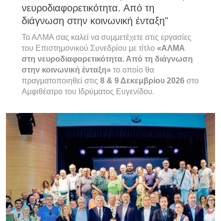
νευροδιαφορετικότητα. Από τη
διάγνωση στην κοινωνική ένταξη"
Το ΑΛΜΑ σας καλεί να συμμετέχετε στις εργασίες
του Επιστημονικού Συνεδρίου με τίτλο
«ΑΛΜΑ
στη νευροδιαφορετικότητα. Από τη διάγνωση
στην κοινωνική ένταξη»
το οποίο θα
πραγματοποιηθεί στις
8 & 9 Δεκεμβρίου 2026
στο
Αμφιθέατρο του Ιδρύματος Ευγενίδου.