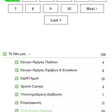
7
8
9
10
Next
Last
Τα Νέα μας
196
Κέντρο Ημέρας Παιδιών
4
Κέντρο Ημέρας Εφήβων & Ενηλίκων
9
ΚΔΑΠ ΑμεΑ
16
Sports-Camps
9
Υποστηριζόμενη Διαβίωση
7
Επιμόρφωση
11
Εκδηλώσεις/Δράσεις
59