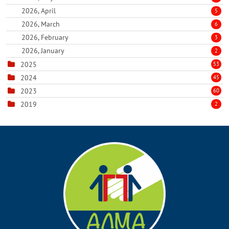
2026, April
5
2026, March
6
2026, February
3
2026, January
2
2025
53
2024
45
2023
60
2019
2