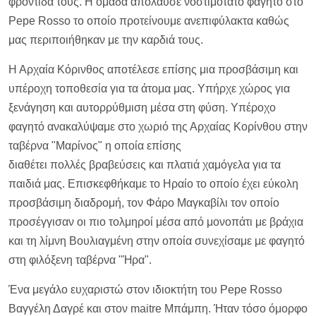
φροντίδα τους. Η ομάδα απόλαυσε νοστιμότατο φαγητό στο
Pepe Rosso το οποίο προτείνουμε ανεπιφύλακτα καθώς
μας περιποιήθηκαν με την καρδιά τους.
Η Αρχαία Κόρινθος αποτέλεσε επίσης μια προσβάσιμη και
υπέροχη τοποθεσία για τα άτομα μας. Υπήρχε χώρος για
ξενάγηση και αυτορρύθμιση μέσα στη φύση. Υπέροχο
φαγητό ανακαλύψαμε στο χωριό της Αρχαίας Κορίνθου στην
ταβέρνα "Μαρίνος" η οποία επίσης
διαθέτει πολλές βραβεύσεις και πλατιά χαμόγελα για τα
παιδιά μας. Επισκεφθήκαμε το Ηραίο το οποίο έχει εύκολη
προσβάσιμη διαδρομή, τον Φάρο Μαγκαβίλι τον οποίο
προσέγγισαν οι πιο τολμηροί μέσα από μονοπάτι με βράχια
και τη λίμνη Βουλιαγμένη στην οποία συνεχίσαμε με φαγητό
στη φιλόξενη ταβέρνα "Ήρα".
Ένα μεγάλο ευχαριστώ στον ιδιοκτήτη του Pepe Rosso
Βαγγέλη Δαγρέ και στον maitre Μπάμπη. Ήταν τόσο όμορφο