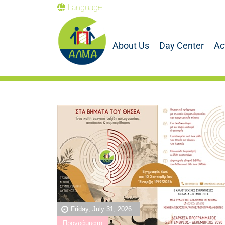
Language
About Us
Day Center
Ac
Friday, July 31, 2026
Προγράμματα