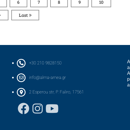
6
7
8
9
10
Last
A
+30 210 9828150
a
A
info@alma-amea.gr
p
a
2 Esperou str, P. Faliro, 17561