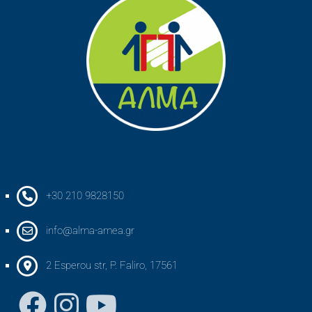
+30 210 9828150
info@alma-amea.gr
2 Esperou str, P. Faliro, 17561