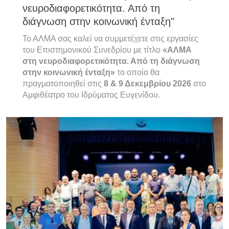
νευροδιαφορετικότητα. Από τη
διάγνωση στην κοινωνική ένταξη"
Το ΑΛΜΑ σας καλεί να συμμετέχετε στις εργασίες
του Επιστημονικού Συνεδρίου με τίτλο
«ΑΛΜΑ
στη νευροδιαφορετικότητα. Από τη διάγνωση
στην κοινωνική ένταξη»
το οποίο θα
πραγματοποιηθεί στις
8 & 9 Δεκεμβρίου 2026
στο
Αμφιθέατρο του Ιδρύματος Ευγενίδου.