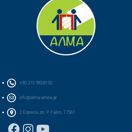
+30 210 9828150
info@alma-amea.gr
2 Esperou str, P. Faliro, 17561