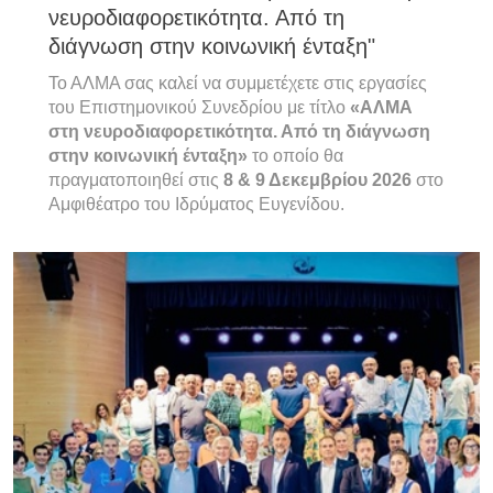
νευροδιαφορετικότητα. Από τη
διάγνωση στην κοινωνική ένταξη"
Το ΑΛΜΑ σας καλεί να συμμετέχετε στις εργασίες
του Επιστημονικού Συνεδρίου με τίτλο
«ΑΛΜΑ
στη νευροδιαφορετικότητα. Από τη διάγνωση
στην κοινωνική ένταξη»
το οποίο θα
πραγματοποιηθεί στις
8 & 9 Δεκεμβρίου 2026
στο
Αμφιθέατρο του Ιδρύματος Ευγενίδου.