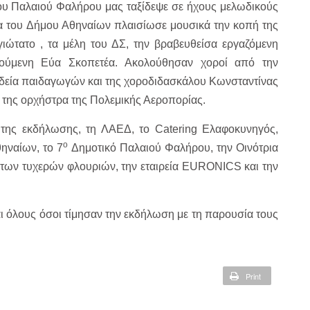
ου Παλαιού Φαλήρου μας ταξίδεψε σε ήχους μελωδικούς
ρα του Δήμου Αθηναίων πλαισίωσε μουσικά την κοπή της
γιώτατο , τα μέλη του ΔΣ, την βραβευθείσα εργαζόμενη
ούμενη Εύα Σκοπετέα. Ακολούθησαν χοροί από την
δεία παιδαγωγών και της χοροδιδασκάλου Κωνσταντίνας
 της ορχήστρα της Πολεμικής Αεροπορίας.
 της εκδήλωσης, τη ΛΑΕΔ, το Catering Ελαφοκυνηγός,
ο
ηναίων, το 7
Δημοτικό Παλαιού Φαλήρου, την Οινότρια
των τυχερών φλουριών, την εταιρεία EURONICS και την
και όλους όσοι τίμησαν την εκδήλωση με τη παρουσία τους
Print