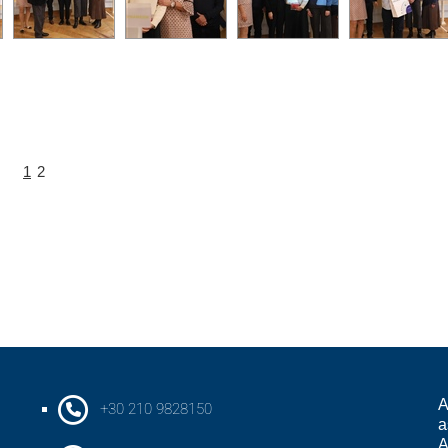
1
2
A
+30 210 9828150
a
A