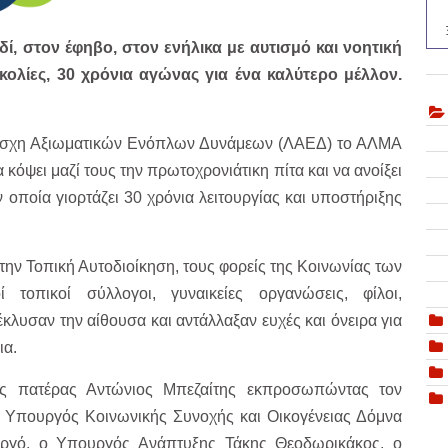
ί, στον έφηβο, στον ενήλικα με αυτισμό και νοητική
κολίες, 30 χρόνια αγώνας για ένα καλύτερο μέλλον.
 Λέσχη Αξιωματικών Ενόπλων Δυνάμεων (ΛΑΕΔ) το ΑΛΜΑ
όψει μαζί τους την πρωτοχρονιάτικη πίτα και να ανοίξει
ν οποία γιορτάζει 30 χρόνια λειτουργίας και υποστήριξης
την Τοπική Αυτοδιοίκηση, τους φορείς της Κοινωνίας των
οί τοπικοί σύλλογοι, γυναικείες οργανώσεις, φίλοι,
έκλυσαν την αίθουσα και αντάλλαξαν ευχές και όνειρα για
ια.
ος πατέρας Αντώνιος Μπεζαίτης εκπροσωπώντας τον
 Υπουργός Κοινωνικής Συνοχής και Οικογένειας Δόμνα
γό, ο Υπουργός Ανάπτυξης Τάκης Θεοδωρικάκος, ο