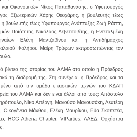
 και Οικονομικών Νίκος Παπαθανάσης, ο Υφυπουργός
γός Εξωτερικών Χάρης Θεοχάρης, η βουλευτής τέως
 η βουλευτής τέως Υφυπουργός Ανάπτυξης Ζωή Ράπτη,
ών Ποιότητας Νικόλαος Λεβετσοβίτης, η Εντεταλμένη
ηναίων Ελένη Μαντζαβίνου και η Αντιδήμαρχος
Παλαιού Φαλήρου Μαίρη Τρύφων εκπροσωπώντας τον
ουλο.
ό βίντεο της ιστορίας του ΑΛΜΑ στο οποίο η Πρόεδρος
κά τη διαδρομή της. Στη συνέχεια, η Πρόεδρος και τα
νημένο από την ομάδα εικαστικών τεχνών του ΚΔΑΠ
ία του ΑΛΜΑ και δεν είναι άλλοι από τους: Απόστολο
τηρόπουλο, Νίκο Απέργη, Μανούσο Μανουσάκη, Λευτέρη
, Οικογένεια Μάνθου, Ελένη Μαυρίκου, Εύα Σκοπετέα,
τες HOG Athena Chapter, VIParties, ΛΑΕΔ, Ορχήστρα
ς.