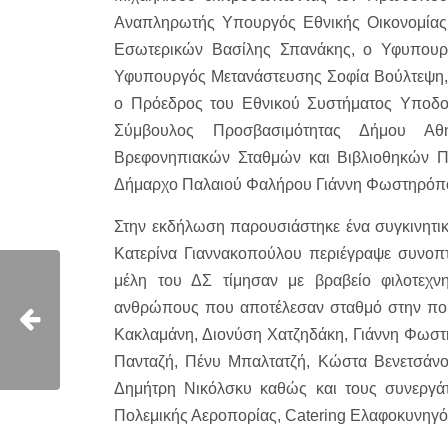
Αναπληρωτής Υπουργός Εθνικής Οικονομίας
Εσωτερικών Βασίλης Σπανάκης, ο Υφυπουρ
Υφυπουργός Μετανάστευσης Σοφία Βούλτεψη,
ο Πρόεδρος του Εθνικού Συστήματος Υποδομ
Σύμβουλος Προσβασιμότητας Δήμου Αθ
Βρεφονηπιακών Σταθμών και Βιβλιοθηκών 
Δήμαρχο Παλαιού Φαλήρου Γιάννη Φωστηρόπ
Στην εκδήλωση παρουσιάστηκε ένα συγκινητικ
Κατερίνα Γιαννακοπούλου περιέγραψε συνοπτι
μέλη του ΔΣ τίμησαν με βραβείο φιλοτεχ
ανθρώπους που αποτέλεσαν σταθμό στην πορε
Κακλαμάνη, Διονύση Χατζηδάκη, Γιάννη Φωσ
Πανταζή, Πένυ Μπαλτατζή, Κώστα Βενετσάνο
Δημήτρη Νικόλσκυ καθώς και τους συνεργά
Πολεμικής Αεροπορίας, Catering Ελαφοκυνηγό