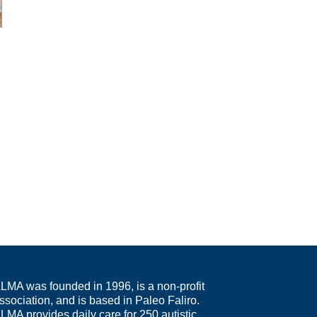
LMA was founded in 1996, is a non-profit
ssociation, and is based in Paleo Faliro.
LMA provides daily care for 250 autistic