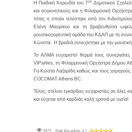
ου
Η Παιδική Χορωδία του 7
Δημοτικού Σχολεί
και συγκινητικούς και η Φιλαρμονική Ορχήστ
πίτας η οποία τελέστηκε από τον Αιδεσιμολο
Ελένη Μαυρίκου και τη βραβευθείσα ωφελ
μουσικοχορευτική ομάδα του ΚΔΑΠ με τη συνο
Κώνστα. Η βραδιά συνεχίστηκε με την μουσική
Το ΑΛΜΑ ευχαριστεί θερμά τους συνεργάτες
VIParties, τη Φιλαρμονική Ορχήστρα Δήμου Αθ
Γη-Κώστα Λαζαρίδη καθώς και τους χορηγούς 
COCOMAT Athens BC.
Τέλος, στέλνει εγκάρδιες ευχαριστίες σε όλες 
και εύχεται από καρδιάς καλή χρονιά με υγεία!
6875
Rate this article:
4.7