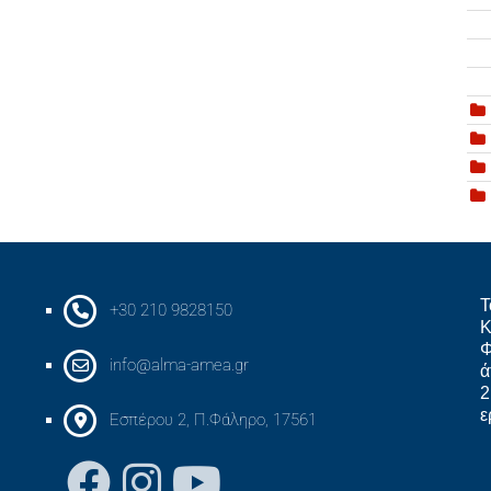
Τ
+30 210 9828150
Κ
Φ
info@alma-amea.gr
ά
2
ε
Εσπέρου 2, Π.Φάληρο, 17561