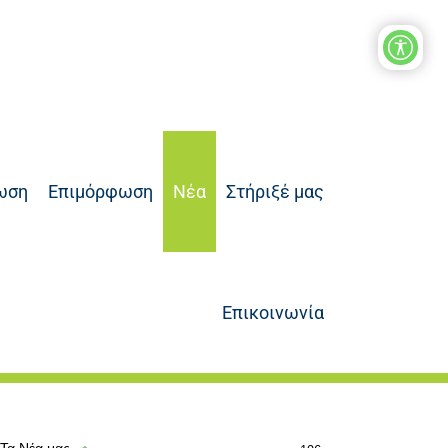
ωση
Επιμόρφωση
Νέα
Στήριξέ μας
Επικοινωνία
Τα Νέα μας