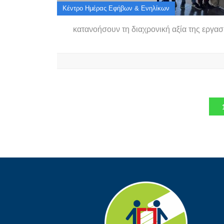
Κέντρο Ημέρας Εφήβων & Ενηλίκων
κατανοήσουν τη διαχρονική αξία της εργασ