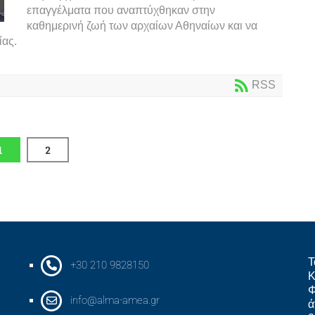
επαγγέλματα που αναπτύχθηκαν στην
καθημερινή ζωή των αρχαίων Αθηναίων και να
ίας.
RSS
1
2
Τ
+30 210 9828150
Κ
Φ
info@alma-amea.gr
ά