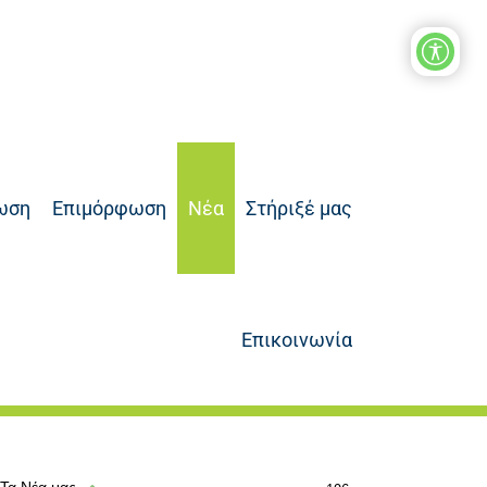
ωση
Επιμόρφωση
Νέα
Στήριξέ μας
Επικοινωνία
Τα Νέα μας