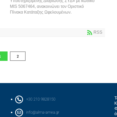
Υποστηριζόμενης Διαβίωσης ΣΥΔ» με κωδικό
MIS 5067464, ανακοινώνει τον Οριστικό
Πίνακα Κατάταξης Ωφελουμένων.
RSS
1
2
Τ
+30 210 9828150
Κ
Φ
info@alma-amea.gr
ά