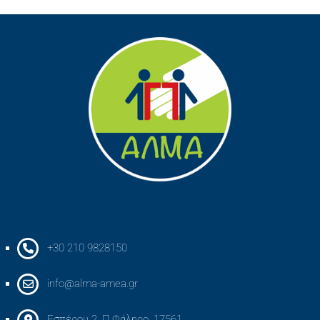
+30 210 9828150
info@alma-amea.gr
Εσπέρου 2, Π.Φάληρο, 17561