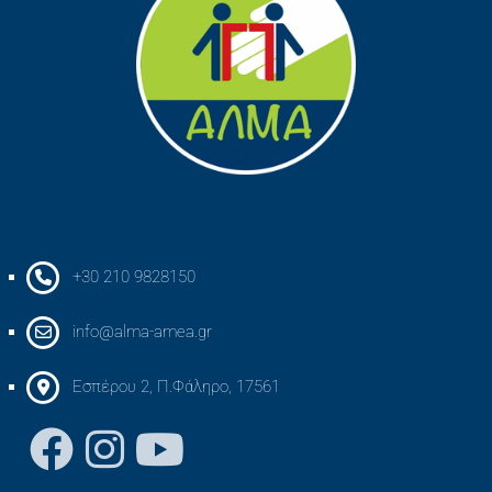
+30 210 9828150
info@alma-amea.gr
Εσπέρου 2, Π.Φάληρο, 17561