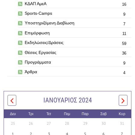
ΚΔΑΠ ΑμεΑ
16
Sports-Camps
9
Υποστηριζόμενη Διαβίωση
7
Επιμόρφωση
11
Εκδηλώσεις/Δράσεις
59
Θέσεις Εργασίας
36
Προγράμματα
9
Άρθρα
4
ΙΑΝΟΥΆΡΙΟΣ 2024
Δευ
Τρι
Τετ
Πεμ
Παρ
Σαβ
Κυρ
25
26
27
28
29
30
31
1
2
3
4
5
6
7