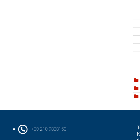
Τ
+30 210 9828150
Κ