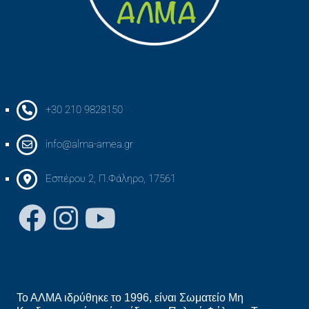
+30 210 9828150
info@alma-amea.gr
Εσπέρου 2, Π.Φάληρο, 17561
Το ΑΛΜΑ ιδρύθηκε το 1996, είναι Σωματείο Μη