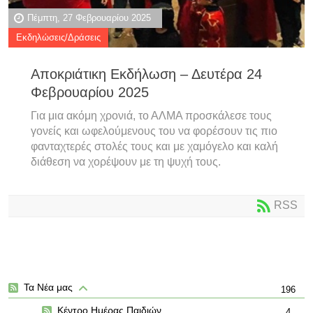
Πέμπτη, 27 Φεβρουαρίου 2025
Εκδηλώσεις/Δράσεις
Αποκριάτικη Εκδήλωση – Δευτέρα 24
Φεβρουαρίου 2025
Για μια ακόμη χρονιά, το ΑΛΜΑ προσκάλεσε τους
γονείς και ωφελούμενους του να φορέσουν τις πιο
φανταχτερές στολές τους και με χαμόγελο και καλή
διάθεση να χορέψουν με τη ψυχή τους.
RSS
Τα Νέα μας
196
Κέντρο Ημέρας Παιδιών
4