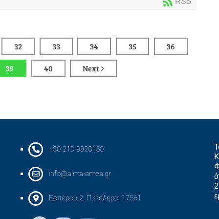
RSS
32
33
34
35
36
39
40
Next
Τ
+30 210 9828150
Κ
Φ
info@alma-amea.gr
ά
2
ε
Εσπέρου 2, Π.Φάληρο, 17561