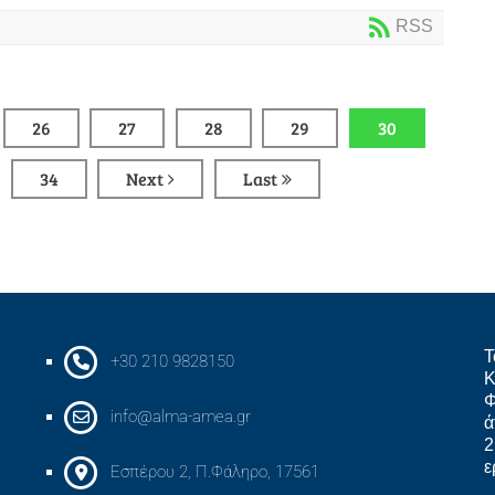
RSS
26
27
28
29
30
34
Next
Last
Τ
+30 210 9828150
Κ
Φ
info@alma-amea.gr
ά
2
ε
Εσπέρου 2, Π.Φάληρο, 17561