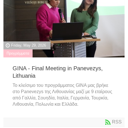
Friday, May 29, 2026
Προγράμματα
GINA - Final Meeting in Panevezys,
Lithuania
Το κλείσιμο του προγράμματος GINA μας βρήκε
στο Panevezys της Λιθουανίας μαζί με 9 εταίρους
από Γαλλία, Σουηδία, Ιταλία, Γερμανία, Τουρκία,
Λιθουανία, Πολωνία και Ελλάδα.
RSS