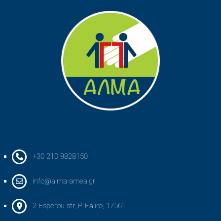
+30 210 9828150
info@alma-amea.gr
2 Esperou str, P. Faliro, 17561