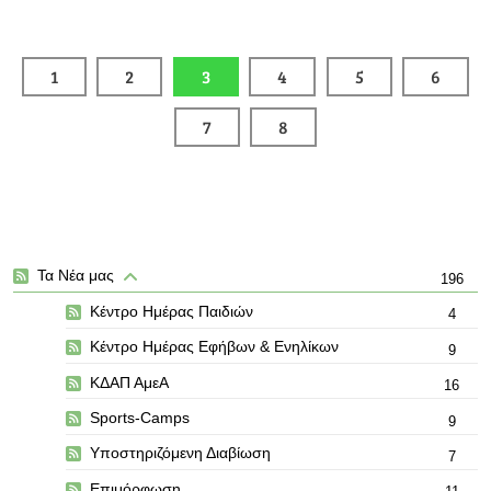
1
2
3
4
5
6
7
8
Τα Νέα μας
196
Κέντρο Ημέρας Παιδιών
4
Κέντρο Ημέρας Εφήβων & Ενηλίκων
9
ΚΔΑΠ ΑμεΑ
16
Sports-Camps
9
Υποστηριζόμενη Διαβίωση
7
Επιμόρφωση