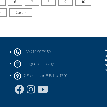
6
7
8
9
10
Last
A
+30 210 9828150
a
A
info@alma-amea.gr
p
a
2 Esperou str, P. Faliro, 17561