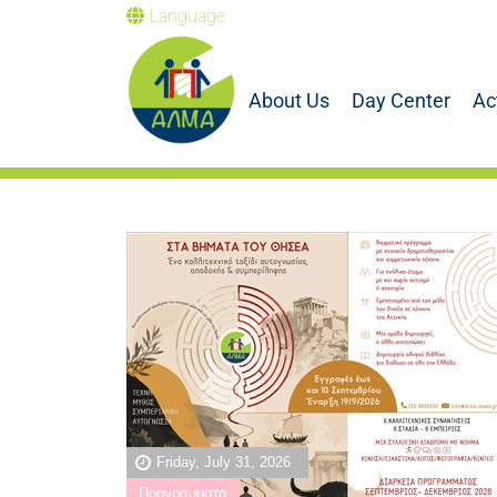
Language
About Us
Day Center
Ac
Friday, July 31, 2026
Προγράμματα