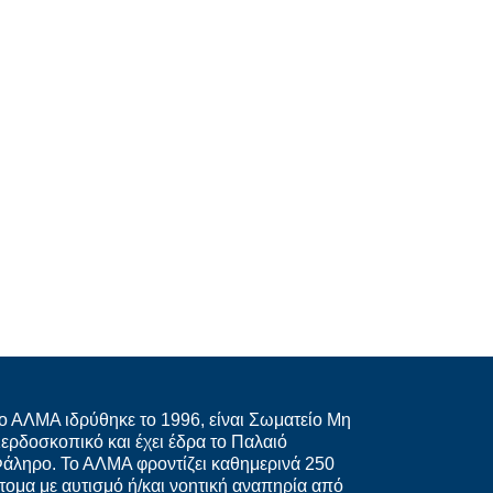
ο ΑΛΜΑ ιδρύθηκε το 1996, είναι Σωματείο Μη
ερδοσκοπικό και έχει έδρα το Παλαιό
άληρο. Το ΑΛΜΑ φροντίζει καθημερινά 250
τομα με αυτισμό ή/και νοητική αναπηρία από