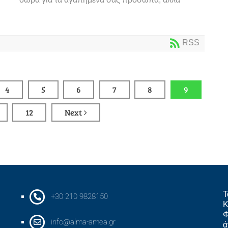
RSS
4
5
6
7
8
9
12
Next
Τ
+30 210 9828150
Κ
Φ
info@alma-amea.gr
ά