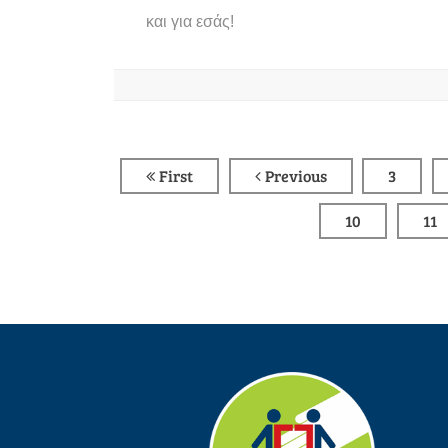
και για εσάς!
First
Previous
3
10
11