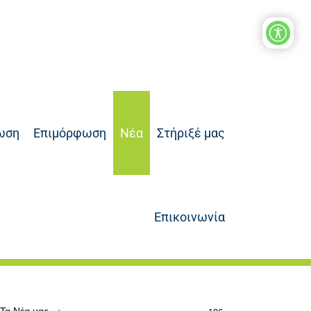
ωση
Επιμόρφωση
Νέα
Στήριξέ μας
Επικοινωνία
Τα Νέα μας