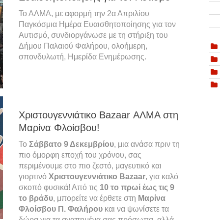
Το ΑΛΜΑ, με αφορμή την 2α Απριλίου
Παγκόσμια Ημέρα Ευαισθητοποίησης για τον
Αυτισμό, συνδιοργάνωσε με τη στήριξη του
Δήμου Παλαιού Φαλήρου, ολοήμερη,
σπονδυλωτή, Ημερίδα Ενημέρωσης.
Χριστουγεννιάτικο Bazaar ΑΛΜΑ στη
Μαρίνα Φλοίσβου!
Το
Σάββατο 9 Δεκεμβρίου
, μια ανάσα πριν τη
πιο όμορφη εποχή του χρόνου, σας
περιμένουμε στο πιο ζεστό, μαγευτικό και
γιορτινό
Χριστουγεννιάτικο Bazaar
, για καλό
σκοπό φυσικά! Από τις
10 το πρωί έως τις 9
το βράδυ
, μπορείτε να έρθετε στη
Μαρίνα
Φλοίσβου Π. Φαλήρου
και να ψωνίσετε τα
δώρα για τα αγαπημένα σας πρόσωπα, αλλά