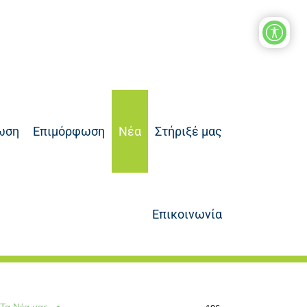
ωση
Επιμόρφωση
Νέα
Στήριξέ μας
Επικοινωνία
Τα Νέα μας