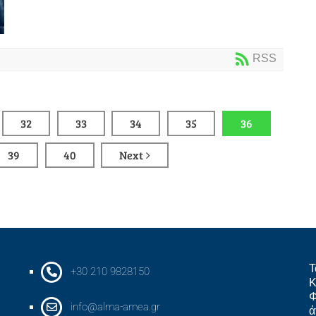
RSS
32
33
34
35
36
39
40
Next
Τ
+30 210 9828150
Κ
Φ
info@alma-amea.gr
ά