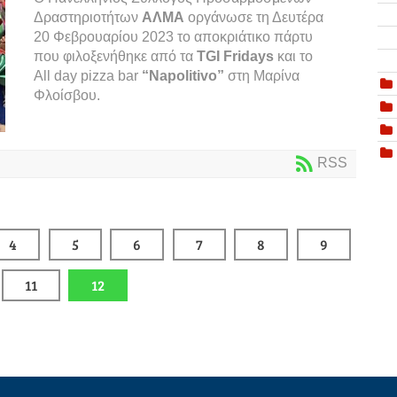
Δραστηριοτήτων
ΑΛΜΑ
οργάνωσε τη Δευτέρα
20 Φεβρουαρίου 2023 το αποκριάτικο πάρτυ
που φιλοξενήθηκε από τα
TGI
Fridays
και το
All day pizza bar
“
Napolitivo
”
στη Μαρίνα
Φλοίσβου.
RSS
4
5
6
7
8
9
11
12