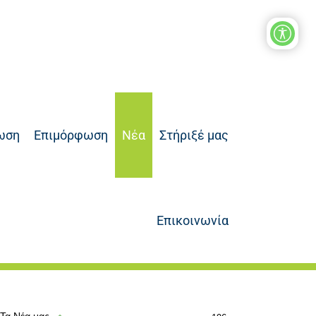
ωση
Επιμόρφωση
Νέα
Στήριξέ μας
Επικοινωνία
Τα Νέα μας